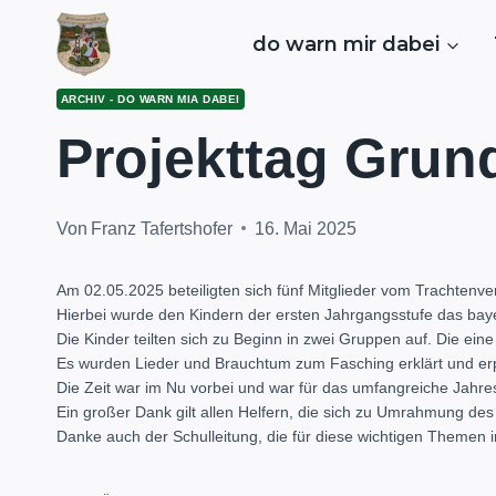
Zum
Inhalt
do warn mir dabei
springen
ARCHIV - DO WARN MIA DABEI
Projekttag Grun
Von
Franz Tafertshofer
16. Mai 2025
Am 02.05.2025 beteiligten sich fünf Mitglieder vom Trachtenve
Hierbei wurde den Kindern der ersten Jahrgangsstufe das ba
Die Kinder teilten sich zu Beginn in zwei Gruppen auf. Die e
Es wurden Lieder und Brauchtum zum Fasching erklärt und erpr
Die Zeit war im Nu vorbei und war für das umfangreiche Jahr
Ein großer Dank gilt allen Helfern, die sich zu Umrahmung des
Danke auch der Schulleitung, die für diese wichtigen Themen 