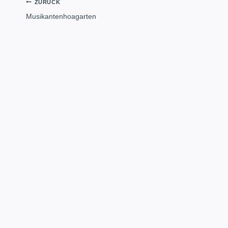
Beitragsnavigation
ZURÜCK
Musikantenhoagarten