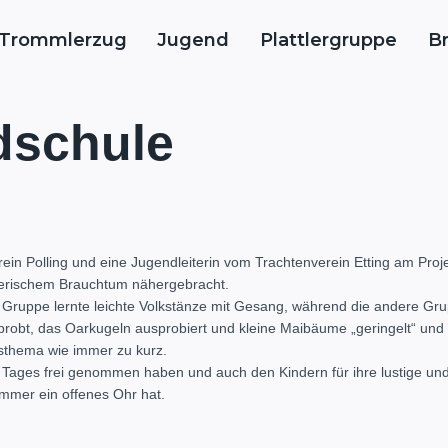
Trommlerzug
Jugend
Plattlergruppe
B
dschule
rein Polling und eine Jugendleiterin vom Trachtenverein Etting am Proj
yerischem Brauchtum nähergebracht.
ine Gruppe lernte leichte Volkstänze mit Gesang, während die andere G
obt, das Oarkugeln ausprobiert und kleine Maibäume „geringelt“ und b
esthema wie immer zu kurz.
 Tages frei genommen haben und auch den Kindern für ihre lustige und i
immer ein offenes Ohr hat.