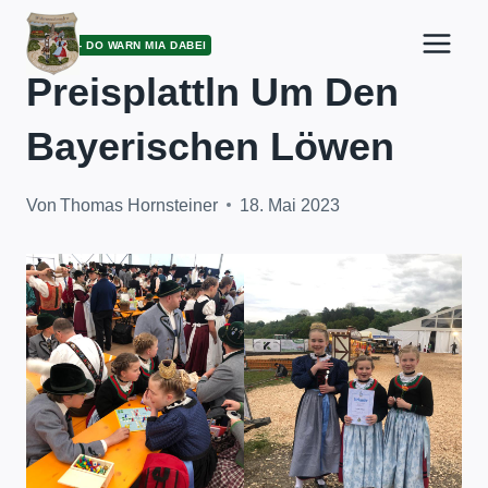
Zum
Inhalt
ARCHIV - DO WARN MIA DABEI
springen
Preisplattln Um Den
Bayerischen Löwen
Von
Thomas Hornsteiner
18. Mai 2023