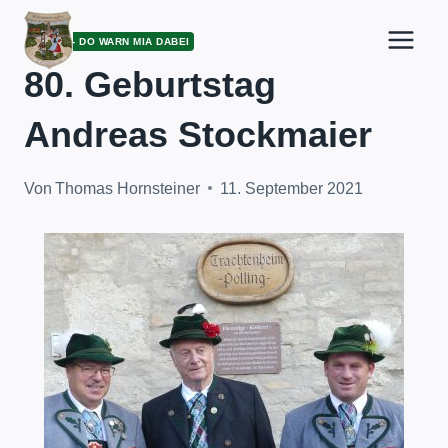
Zum
Inhalt
ARCHIV - DO WARN MIA DABEI
springen
80. Geburtstag
Andreas Stockmaier
Von
Thomas Hornsteiner
11. September 2021