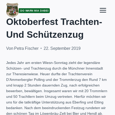
Zum
Inhalt
ARCHIV - DO WARN MIA DABEI
springen
Oktoberfest Trachten-
Und Schützenzug
Von
Petra Fischer
22. September 2019
Jedes Jahr am ersten Wiesn-Sonntag zieht der legendäre
Schützen- und Trachtenzug durch die Münchner Innenstadt
zur Theresienwiese. Heuer durfte der Trachtenverein
D’Ammerbergler Polling und der Trommlerzug den Rund 7 km
und knapp 2 Stunden dauernden Zug, nach erfolgreichen
bewerben, bewältigen. Insgesamt waren wir mit 20 Trommlern
und 50 Trachtlern beim Umzug vertreten. Hierfür möchten wir
uns für die tatkräftige Unterstützung aus Eberfing und Etting
bedanken. Nach dem beeindruckenden Festzug rundeten wir
den schönen Tag im Löwenbräu-Zelt bei Bier und Hendl ab.