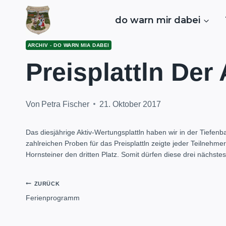
Zum
Inhalt
do warn mir dabei
springen
ARCHIV - DO WARN MIA DABEI
Preisplattln Der
Von
Petra Fischer
21. Oktober 2017
Das diesjährige Aktiv-Wertungsplattln haben wir in der Tiefen
zahlreichen Proben für das Preisplattln zeigte jeder Teilnehm
Hornsteiner den dritten Platz. Somit dürfen diese drei nächst
Beitragsnavigation
ZURÜCK
Ferienprogramm